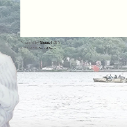
Powered by
Discuz!
X5.0
© 2001-2026
Discuz! Team
.