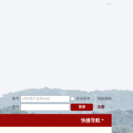
切
换
到
宽
版
账号
自动登录
找回密码
密码
注册
登录
快捷导航