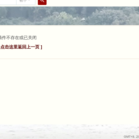
帖子
搜
索
插件不存在或已关闭
[ 点击这里返回上一页 ]
GMT+8, 20