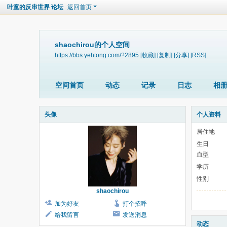
叶童的反串世界 论坛
返回首页
shaochirou的个人空间
https://bbs.yehtong.com/?2895
[收藏]
[复制]
[分享]
[RSS]
空间首页
动态
记录
日志
相
头像
个人资料
居住地
生日
血型
学历
性别
shaochirou
加为好友
打个招呼
给我留言
发送消息
动态