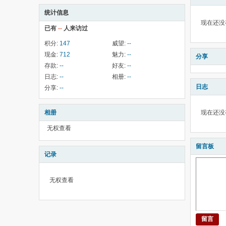
统计信息
现在还没
已有
--
人来访过
积分:
147
威望:
--
现金:
712
魅力:
--
分享
存款:
--
好友:
--
日志:
--
相册:
--
日志
分享:
--
相册
现在还没
无权查看
留言板
记录
无权查看
留言