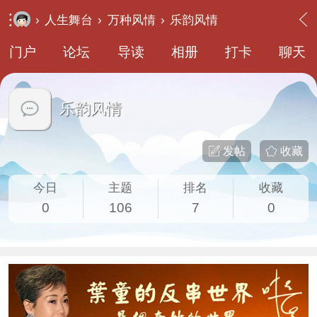
›
人生舞台
›
万种风情
›
乐韵风情
门户
论坛
导读
相册
打卡
聊天
乐韵风情
发帖
收藏
今日
主题
排名
收藏
0
106
7
0