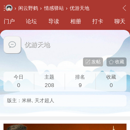
›
闲云野鹤
›
情感驿站
›
优游天地
门户
论坛
导读
相册
打卡
聊天
优游天地
发帖
收藏
今日
主题
排名
收藏
0
208
9
0
版主：
米林
,
天才超人