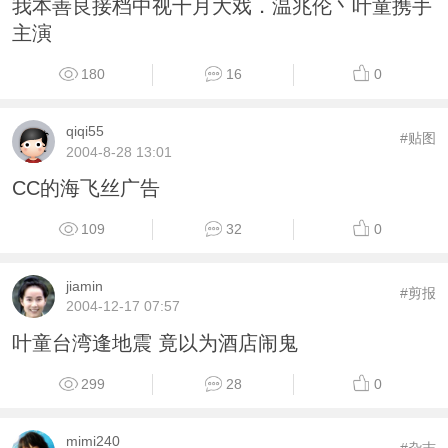
我本善良接档中视十月大戏．温兆伦丶叶童携手
主演
180
16
0
qiqi55
#贴图
2004-8-28 13:01
CC的海飞丝广告
109
32
0
jiamin
#剪报
2004-12-17 07:57
叶童台湾逢地震 竟以为酒店闹鬼
299
28
0
mimi240
#杂志