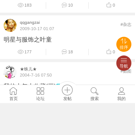
183
10
0
qqgangzai
#杂志
2009-10-17 01:07
明星与服饰之叶童
排序
177
18
0
导航
★蛛儿★
#贴图
2004-7-16 07:50
我的十年大收藏(三)
361
34
0
发帖
首页
论坛
搜索
我的
枫叶飘香
#剪报
2003-12-15 13:19
翁虹视叶童为偶像