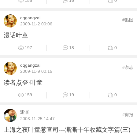
158
16
0
qqgangzai
#贴图
2009-11-2 00:06
漫话叶童
197
18
0
qqgangzai
#杂志
2009-11-9 00:15
读者点登·叶童
159
19
0
澌澌
#剪报
2003-11-25 14:47
上海之夜叶童惹官司---澌澌十年收藏文字篇(三)