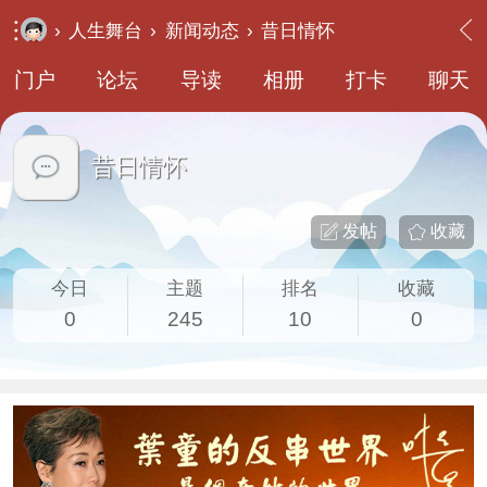
›
人生舞台
›
新闻动态
›
昔日情怀
门户
论坛
导读
相册
打卡
聊天
昔日情怀
发帖
收藏
今日
主题
排名
收藏
0
245
10
0