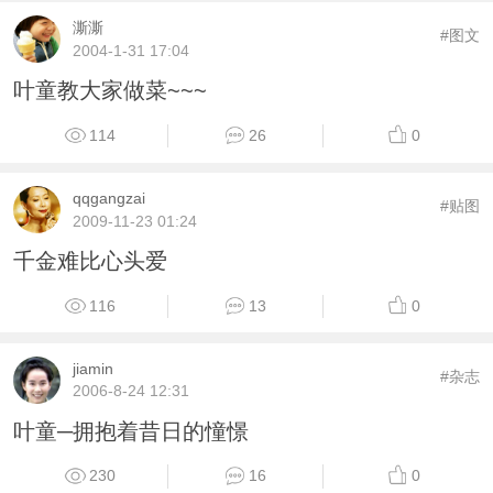
澌澌
#图文
2004-1-31 17:04
叶童教大家做菜~~~
114
26
0
qqgangzai
#贴图
2009-11-23 01:24
千金难比心头爱
116
13
0
jiamin
#杂志
2006-8-24 12:31
叶童─拥抱着昔日的憧憬
230
16
0