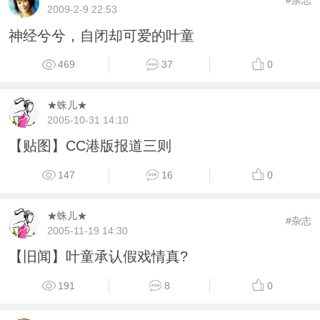
2009-2-9 22:53
神经兮兮，自闭却可爱的叶童
469
37
0
★蛛儿★
2005-10-31 14:10
【贴图】CC港版报道三则
147
16
0
★蛛儿★
#杂志
2005-11-19 14:30
【旧闻】叶童承认假戏情真?
191
8
0