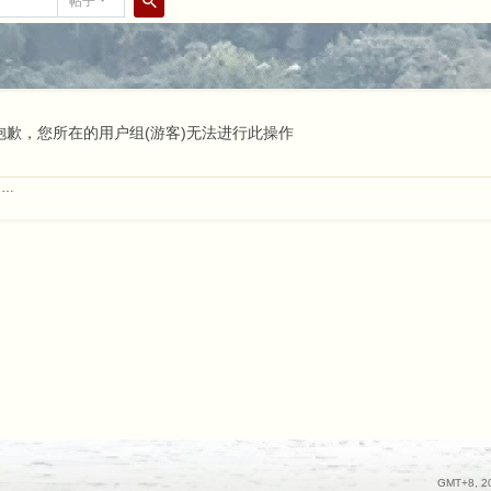
帖子
搜
索
抱歉，您所在的用户组(游客)无法进行此操作
……
GMT+8, 20