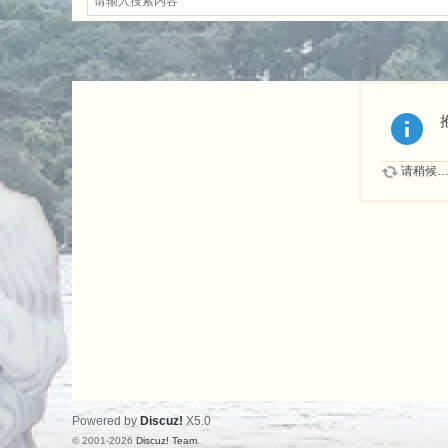
请稍候
Powered by
Discuz!
X5.0
© 2001-2026
Discuz! Team
.