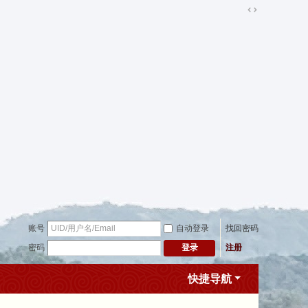
切
换
到
宽
版
账号
自动登录
找回密码
密码
注册
登录
快捷导航