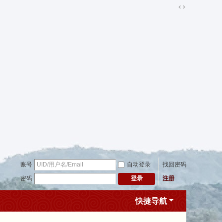
切
换
到
宽
版
账号
自动登录
找回密码
密码
注册
登录
快捷导航