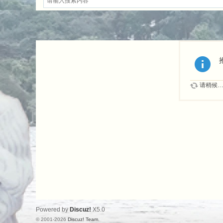
请稍候
Powered by
Discuz!
X5.0
© 2001-2026
Discuz! Team
.