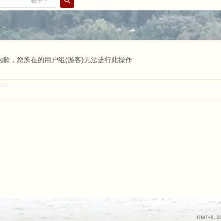
帖子
搜
索
抱歉，您所在的用户组(游客)无法进行此操作
……
GMT+8, 20