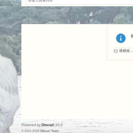
请稍候
Powered by
Discuz!
X5.0
© 2001-2026
Discuz! Team
.