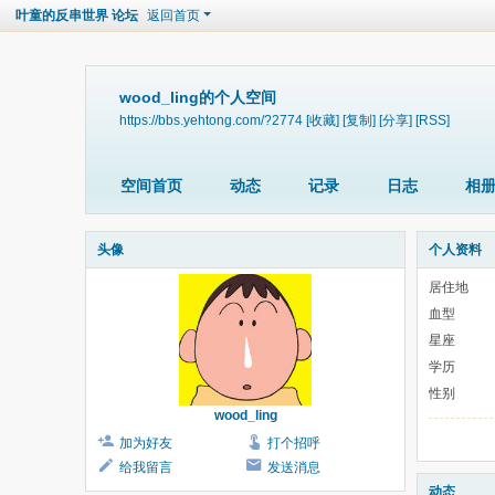
叶童的反串世界 论坛
返回首页
wood_ling的个人空间
https://bbs.yehtong.com/?2774
[收藏]
[复制]
[分享]
[RSS]
空间首页
动态
记录
日志
相
头像
个人资料
居住地
血型
星座
学历
性别
wood_ling
加为好友
打个招呼
给我留言
发送消息
动态