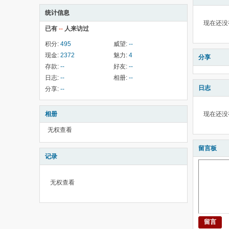
统计信息
现在还没
已有
--
人来访过
积分:
495
威望:
--
现金:
2372
魅力:
4
分享
存款:
--
好友:
--
日志:
--
相册:
--
日志
分享:
--
相册
现在还没
无权查看
留言板
记录
无权查看
留言