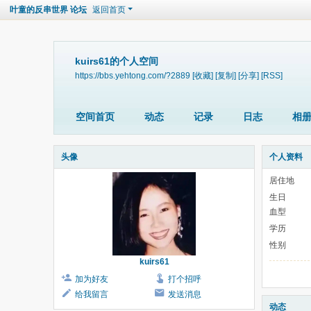
叶童的反串世界 论坛
返回首页
kuirs61的个人空间
https://bbs.yehtong.com/?2889
[收藏]
[复制]
[分享]
[RSS]
空间首页
动态
记录
日志
相
头像
个人资料
居住地
生日
血型
学历
性别
kuirs61
加为好友
打个招呼
给我留言
发送消息
动态